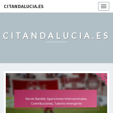
CITANDALUCIA.ES
Togg
navig
CITANDALUCIA.ES