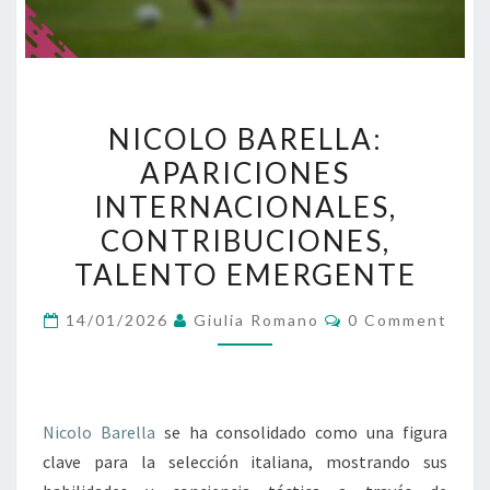
NICOLO
NICOLO BARELLA:
BARELLA:
APARICIONES
APARICIONES
INTERNACIONALES,
INTERNACIONALES,
CONTRIBUCIONES,
CONTRIBUCIONES,
TALENTO
TALENTO EMERGENTE
EMERGENTE
Comments
14/01/2026
Giulia Romano
0 Comment
Nicolo Barella
se ha consolidado como una figura
clave para la selección italiana, mostrando sus