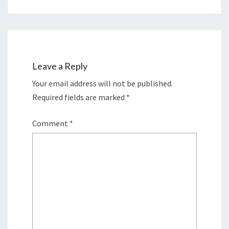
Leave a Reply
Your email address will not be published.
Required fields are marked
*
Comment
*