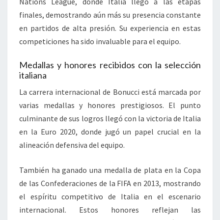
Nations League, donde Italia llegó a las etapas
finales, demostrando aún más su presencia constante
en partidos de alta presión. Su experiencia en estas
competiciones ha sido invaluable para el equipo.
Medallas y honores recibidos con la selección
italiana
La carrera internacional de Bonucci está marcada por
varias medallas y honores prestigiosos. El punto
culminante de sus logros llegó con la victoria de Italia
en la Euro 2020, donde jugó un papel crucial en la
alineación defensiva del equipo.
También ha ganado una medalla de plata en la Copa
de las Confederaciones de la FIFA en 2013, mostrando
el espíritu competitivo de Italia en el escenario
internacional. Estos honores reflejan las