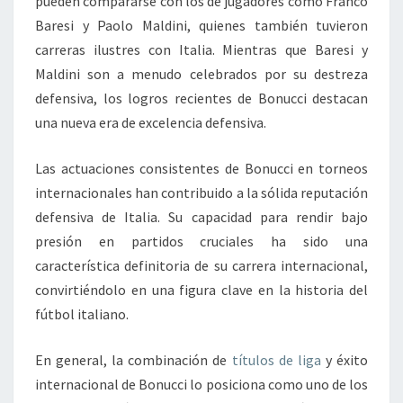
pueden compararse con los de jugadores como Franco
Baresi y Paolo Maldini, quienes también tuvieron
carreras ilustres con Italia. Mientras que Baresi y
Maldini son a menudo celebrados por su destreza
defensiva, los logros recientes de Bonucci destacan
una nueva era de excelencia defensiva.
Las actuaciones consistentes de Bonucci en torneos
internacionales han contribuido a la sólida reputación
defensiva de Italia. Su capacidad para rendir bajo
presión en partidos cruciales ha sido una
característica definitoria de su carrera internacional,
convirtiéndolo en una figura clave en la historia del
fútbol italiano.
En general, la combinación de
títulos de liga
y éxito
internacional de Bonucci lo posiciona como uno de los