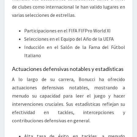
de clubes como internacional le han valido lugares en
varias selecciones de estrellas.
Participaciones en el FIFA FIFPro World XI
Selecciones en el Equipo del Año de la UEFA
Inducción en el Salón de la Fama del Fútbol
Italiano
Actuaciones defensivas notables y estadísticas
A lo largo de su carrera, Bonucci ha ofrecido
actuaciones defensivas notables, mostrando a
menudo su capacidad para leer el juego y hacer
intervenciones cruciales. Sus estadísticas reflejan su
efectividad en tackles, intercepciones y
contribuciones defensivas en general.
Alta tasa de éxito en tackles, a menudo