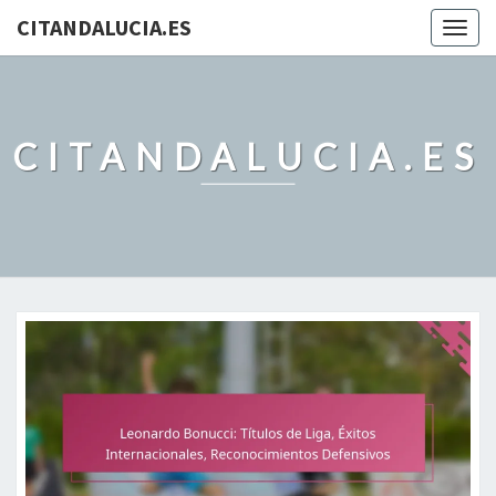
CITANDALUCIA.ES
Togg
navig
CITANDALUCIA.ES