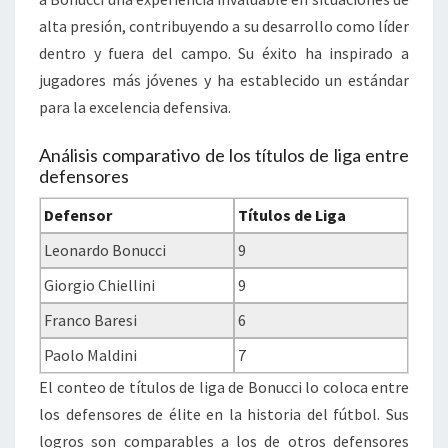
alta presión, contribuyendo a su desarrollo como líder
dentro y fuera del campo. Su éxito ha inspirado a
jugadores más jóvenes y ha establecido un estándar
para la excelencia defensiva.
Análisis comparativo de los títulos de liga entre
defensores
Defensor
Títulos de Liga
Leonardo Bonucci
9
Giorgio Chiellini
9
Franco Baresi
6
Paolo Maldini
7
El conteo de títulos de liga de Bonucci lo coloca entre
los defensores de élite en la historia del fútbol. Sus
logros son comparables a los de otros defensores