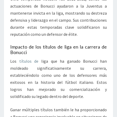
actuaciones de Bonucci ayudaron a la Juventus a
mantenerse invicta en la liga, mostrando su destreza
defensiva y liderazgo en el campo. Sus contribuciones
durante estas temporadas clave solidificaron su
reputación como un defensor de élite.
Impacto de los títulos de liga en la carrera de
Bonucci
Los
títulos de
liga que ha ganado Bonucci han
moldeado significativamente su carrera,
estableciéndolo como uno de los defensores más
exitosos en la historia del fútbol italiano. Estos
logros han mejorado su comercialización y
solidificado su legado dentro del deporte.
Ganar múltiples títulos también le ha proporcionado
a Bonucci una experiencia invaluable en situaciones de