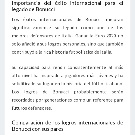
Importancia del éxito internacional para el
legado de Bonucci
Los éxitos internacionales de Bonucci mejoran
significativamente su legado como uno de los
mejores defensores de Italia. Ganar la Euro 2020 no
solo añadió a sus logros personales, sino que también
contribuyó a la rica historia futbolística de Italia.
Su capacidad para rendir consistentemente al más
alto nivel ha inspirado a jugadores más jóvenes y ha
solidificado su lugar en la historia del fútbol italiano.
Los logros de Bonucci probablemente serán
recordados por generaciones como un referente para
futuros defensores.
Comparación de los logros internacionales de
Bonucci con sus pares