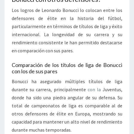
Los logros de Leonardo Bonucci lo colocan entre los
defensores de élite en la historia del fútbol,
particularmente en términos de títulos de liga y éxito
internacional. La longevidad de su carrera y su
rendimiento consistente le han permitido destacarse
en comparación con sus pares.
Comparación de los títulos de liga de Bonucci
con los de sus pares
Bonucci ha asegurado múltiples títulos de liga
durante su carrera, principalmente
con la
Juventus,
donde ha sido una piedra angular de su defensa. Su
total de campeonatos de liga es comparable al de
otros defensores de élite en Europa, mostrando su
capacidad para mantener un alto nivel de rendimiento
durante muchas temporadas.