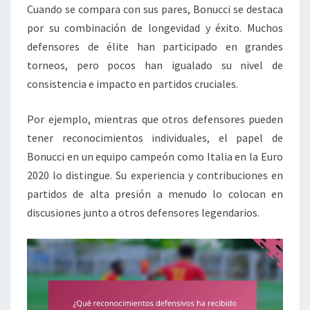
Cuando se compara con sus pares, Bonucci se destaca
por su combinación de longevidad y éxito. Muchos
defensores de élite han participado en grandes
torneos, pero pocos han igualado su nivel de
consistencia e impacto en partidos cruciales.
Por ejemplo, mientras que otros defensores pueden
tener reconocimientos individuales, el papel de
Bonucci en un equipo campeón como Italia en la Euro
2020 lo distingue. Su experiencia y contribuciones en
partidos de alta presión a menudo lo colocan en
discusiones junto a otros defensores legendarios.