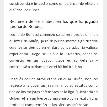
consistencia e impacto como un defensor de élite en
el fútbol de clubes.
Resumen de los clubes en los que ha jugado
Leonardo Bonucci
Leonardo Bonucci comenzó su carrera profesional en
el Inter de Milán, pero dejó una marca significativa
durante su tiempo en el Bari, donde adquirió valiosa
experiencia. Luego se unió a la Juventus, donde se
convirtió en un jugador clave en su defensa y
contribuyó a su dominio en el fútbol italiano.
Después de una breve etapa en el AC Milán, Bonucci
regresó a la Juventus, reafirmando su estatus como
uno de los mejores defensores de la liga. Su historia en
clubes refleja un fuerte compromiso con el éxito y una
profunda comprensión de las tácticas defensivas.