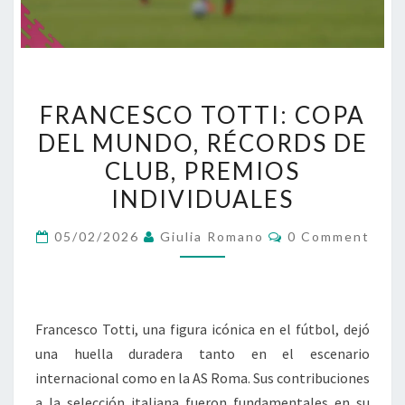
FRANCESCO
FRANCESCO TOTTI: COPA
TOTTI:
DEL MUNDO, RÉCORDS DE
COPA
CLUB, PREMIOS
DEL
MUNDO,
INDIVIDUALES
RÉCORDS
Comments
05/02/2026
Giulia Romano
0 Comment
DE
CLUB,
PREMIOS
INDIVIDUALES
Francesco Totti, una figura icónica en el fútbol, dejó
una huella duradera tanto en el escenario
internacional como en la AS Roma. Sus contribuciones
a la selección italiana fueron fundamentales en su