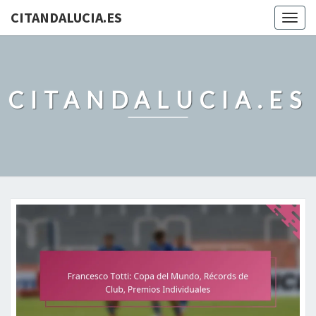
CITANDALUCIA.ES
Togg
navig
CITANDALUCIA.ES